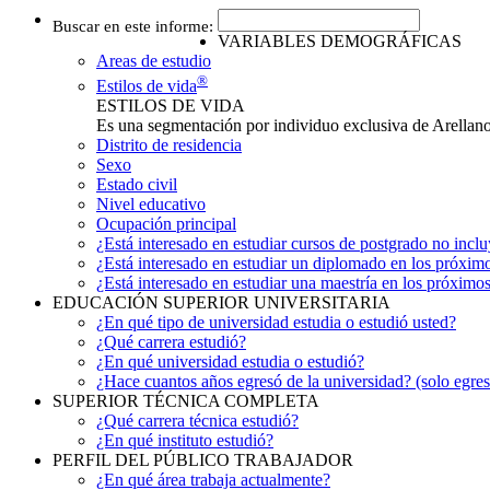
Buscar en este informe:
VARIABLES DEMOGRÁFICAS
Areas de estudio
®
Estilos de vida
ESTILOS DE VIDA
Es una segmentación por individuo exclusiva de Arellano 
Distrito de residencia
Sexo
Estado civil
Nivel educativo
Ocupación principal
¿Está interesado en estudiar cursos de postgrado no in
¿Está interesado en estudiar un diplomado en los próxim
¿Está interesado en estudiar una maestría en los próximo
EDUCACIÓN SUPERIOR UNIVERSITARIA
¿En qué tipo de universidad estudia o estudió usted?
¿Qué carrera estudió?
¿En qué universidad estudia o estudió?
¿Hace cuantos años egresó de la universidad? (solo egre
SUPERIOR TÉCNICA COMPLETA
¿Qué carrera técnica estudió?
¿En qué instituto estudió?
PERFIL DEL PÚBLICO TRABAJADOR
¿En qué área trabaja actualmente?