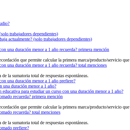
tudio?
(solo trabajadores dependientes)
baja actualmente? (solo trabajadores dependientes)
s con una duración menor a 1 año recuerda? primera mención
cordación que permite calcular la primera marca/producto/servicio que
 con una duración menor a 1 año recuerda? total menciones
a de la sumatoria total de respuestas espontáneas.
 con una duración menor a 1 año prefiere?
con una duración menor a 1 año?
ión educativa para estudiar un curso con una duración menor a 1 año?
plomado recuerda? primera mención
cordación que permite calcular la primera marca/producto/servicio que
lomado recuerda? total menciones
a de la sumatoria total de respuestas espontáneas.
lomado prefiere?