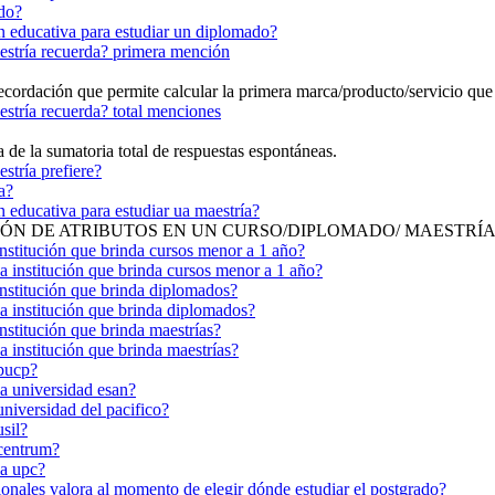
ado?
ión educativa para estudiar un diplomado?
estría recuerda? primera mención
cordación que permite calcular la primera marca/producto/servicio que
estría recuerda? total menciones
a de la sumatoria total de respuestas espontáneas.
stría prefiere?
a?
ón educativa para estudiar ua maestría?
IÓN DE ATRIBUTOS EN UN CURSO/DIPLOMADO/ MAESTRÍ
institución que brinda cursos menor a 1 año?
na institución que brinda cursos menor a 1 año?
 institución que brinda diplomados?
na institución que brinda diplomados?
institución que brinda maestrías?
a institución que brinda maestrías?
 pucp?
la universidad esan?
universidad del pacifico?
sil?
 centrum?
la upc?
icionales valora al momento de elegir dónde estudiar el postgrado?