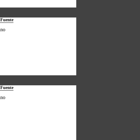
 Fuente
ano
 Fuente
ano