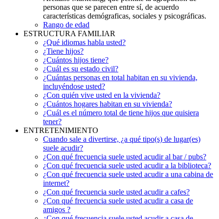
personas que se parecen entre sí, de acuerdo
características demógraficas, sociales y psicográficas.
Rango de edad
ESTRUCTURA FAMILIAR
¿Qué idiomas habla usted?
¿Tiene hijos?
¿Cuántos hijos tiene?
¿Cuál es su estado civil?
¿Cuántas personas en total habitan en su vivienda,
incluyéndose usted?
¿Con quién vive usted en la vivienda?
¿Cuántos hogares habitan en su vivienda?
¿Cuál es el número total de tiene hijos que quisiera
tener?
ENTRETENIMIENTO
Cuando sale a divertirse, ¿a qué tipo(s) de lugar(es)
suele acudir?
¿Con qué frecuencia suele usted acudir al bar / pubs?
¿Con qué frecuencia suele usted acudir a la biblioteca?
¿Con qué frecuencia suele usted acudir a una cabina de
internet?
¿Con qué frecuencia suele usted acudir a cafes?
¿Con qué frecuencia suele usted acudir a casa de
amigos ?
¿Con qué frecuencia suele usted acudir a casa de