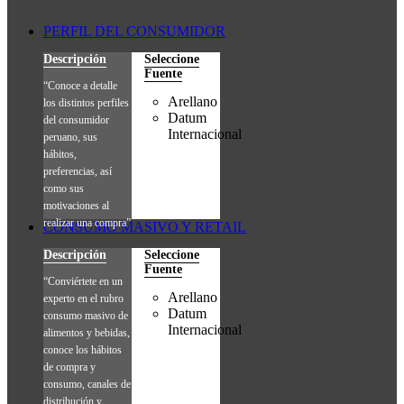
PERFIL DEL CONSUMIDOR
Descripción
Seleccione
Fuente
“Conoce a detalle
Arellano
los distintos perfiles
Datum
del consumidor
Internacional
peruano, sus
hábitos,
preferencias, así
como sus
motivaciones al
realizar una compra”
CONSUMO MASIVO Y RETAIL
Descripción
Seleccione
Fuente
“Conviértete en un
Arellano
experto en el rubro
Datum
consumo masivo de
Internacional
alimentos y bebidas,
conoce los hábitos
de compra y
consumo, canales de
distribución y