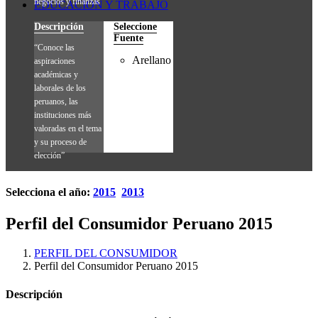
negocios y finanzas”
EDUCACIÓN Y TRABAJO
Descripción
Seleccione
Fuente
“Conoce las
Arellano
aspiraciones
académicas y
laborales de los
peruanos, las
instituciones más
valoradas en el tema
y su proceso de
elección”
Selecciona el año:
2015
2013
Perfil del Consumidor Peruano 2015
PERFIL DEL CONSUMIDOR
Perfil del Consumidor Peruano 2015
Descripción