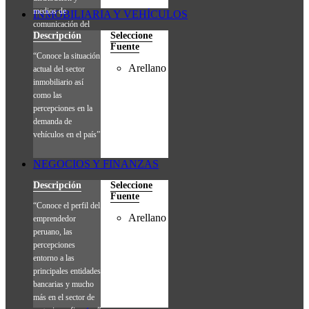
medios de
INMOBILIARIA Y VEHÍCULOS
comunicación del
Descripción
Seleccione
consumidor final.”
Fuente
“Conoce la situación
Arellano
actual del sector
inmobiliario así
como las
percepciones en la
demanda de
vehículos en el país”
NEGOCIOS Y FINANZAS
Descripción
Seleccione
Fuente
“Conoce el perfil del
Arellano
emprendedor
peruano, las
percepciones
entorno a las
principales entidades
bancarias y mucho
más en el sector de