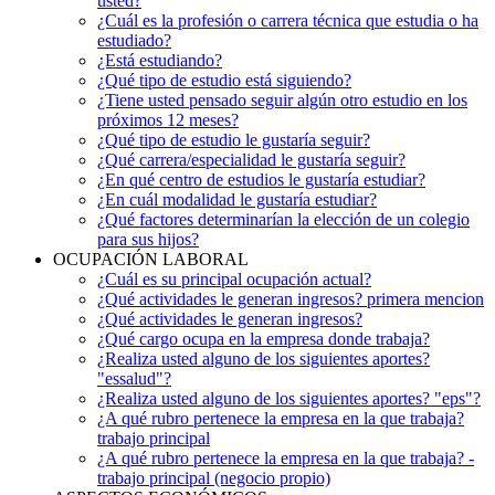
usted?
¿Cuál es la profesión o carrera técnica que estudia o ha
estudiado?
¿Está estudiando?
¿Qué tipo de estudio está siguiendo?
¿Tiene usted pensado seguir algún otro estudio en los
próximos 12 meses?
¿Qué tipo de estudio le gustaría seguir?
¿Qué carrera/especialidad le gustaría seguir?
¿En qué centro de estudios le gustaría estudiar?
¿En cuál modalidad le gustaría estudiar?
¿Qué factores determinarían la elección de un colegio
para sus hijos?
OCUPACIÓN LABORAL
¿Cuál es su principal ocupación actual?
¿Qué actividades le generan ingresos? primera mencion
¿Qué actividades le generan ingresos?
¿Qué cargo ocupa en la empresa donde trabaja?
¿Realiza usted alguno de los siguientes aportes?
"essalud"?
¿Realiza usted alguno de los siguientes aportes? "eps"?
¿A qué rubro pertenece la empresa en la que trabaja?
trabajo principal
¿A qué rubro pertenece la empresa en la que trabaja? -
trabajo principal (negocio propio)