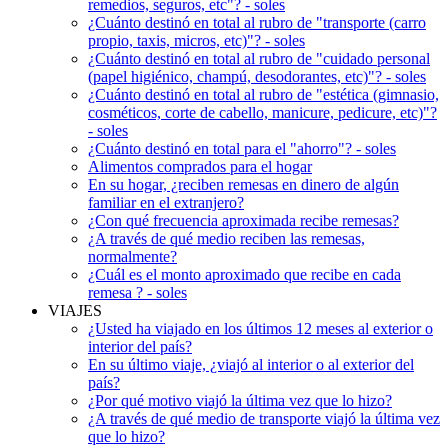
remedios, seguros, etc"? - soles
¿Cuánto destinó en total al rubro de "transporte (carro
propio, taxis, micros, etc)"? - soles
¿Cuánto destinó en total al rubro de "cuidado personal
(papel higiénico, champú, desodorantes, etc)"? - soles
¿Cuánto destinó en total al rubro de "estética (gimnasio,
cosméticos, corte de cabello, manicure, pedicure, etc)"?
- soles
¿Cuánto destinó en total para el "ahorro"? - soles
Alimentos comprados para el hogar
En su hogar, ¿reciben remesas en dinero de algún
familiar en el extranjero?
¿Con qué frecuencia aproximada recibe remesas?
¿A través de qué medio reciben las remesas,
normalmente?
¿Cuál es el monto aproximado que recibe en cada
remesa ? - soles
VIAJES
¿Usted ha viajado en los últimos 12 meses al exterior o
interior del país?
En su último viaje, ¿viajó al interior o al exterior del
país?
¿Por qué motivo viajó la última vez que lo hizo?
¿A través de qué medio de transporte viajó la última vez
que lo hizo?