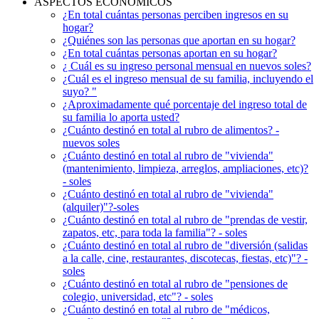
ASPECTOS ECONÓMICOS
¿En total cuántas personas perciben ingresos en su
hogar?
¿Quiénes son las personas que aportan en su hogar?
¿En total cuántas personas aportan en su hogar?
¿ Cuál es su ingreso personal mensual en nuevos soles?
¿Cuál es el ingreso mensual de su familia, incluyendo el
suyo? "
¿Aproximadamente qué porcentaje del ingreso total de
su familia lo aporta usted?
¿Cuánto destinó en total al rubro de alimentos? -
nuevos soles
¿Cuánto destinó en total al rubro de "vivienda"
(mantenimiento, limpieza, arreglos, ampliaciones, etc)?
- soles
¿Cuánto destinó en total al rubro de "vivienda"
(alquiler)"?-soles
¿Cuánto destinó en total al rubro de "prendas de vestir,
zapatos, etc, para toda la familia"? - soles
¿Cuánto destinó en total al rubro de "diversión (salidas
a la calle, cine, restaurantes, discotecas, fiestas, etc)"? -
soles
¿Cuánto destinó en total al rubro de "pensiones de
colegio, universidad, etc"? - soles
¿Cuánto destinó en total al rubro de "médicos,