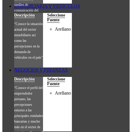
medios de
INMOBILIARIA Y VEHÍCULOS
comunicación del
Descripción
Seleccione
consumidor final.”
Fuente
“Conoce la situación
Arellano
actual del sector
inmobiliario así
como las
percepciones en la
demanda de
vehículos en el país”
NEGOCIOS Y FINANZAS
Descripción
Seleccione
Fuente
“Conoce el perfil del
Arellano
emprendedor
peruano, las
percepciones
entorno a las
principales entidades
bancarias y mucho
más en el sector de