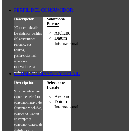
PERFIL DEL CONSUMIDOR
Descripción
Seleccione
Fuente
“Conoce a detalle
Arellano
los distintos perfiles
Datum
del consumidor
Internacional
peruano, sus
hábitos,
preferencias, así
como sus
motivaciones al
realizar una compra”
CONSUMO MASIVO Y RETAIL
Descripción
Seleccione
Fuente
“Conviértete en un
Arellano
experto en el rubro
Datum
consumo masivo de
Internacional
alimentos y bebidas,
conoce los hábitos
de compra y
consumo, canales de
distribución y