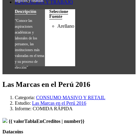
negocios y finanzas”
EDUCACIÓN Y TRABAJO
Descripción
Seleccione
Fuente
“Conoce las
Arellano
aspiraciones
académicas y
laborales de los
peruanos, las
instituciones más
valoradas en el tema
y su proceso de
elección”
Las Marcas en el Perú 2016
Categoria:
CONSUMO MASIVO Y RETAIL
Estudio:
Las Marcas en el Perú 2016
Informe:
COMIDA RÁPIDA
{{ valorTablaEnCreditos | number}}
Datacoins