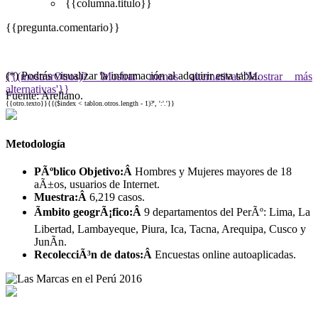
{{columna.titulo}}
{{pregunta.comentario}}
(*) Podrás visualizar la información al adquirir esta tabla.
{{(mostrarOtros)? 'Mostrar menos alternativas':'Mostrar más
alternativas'}}
Fuente: Arellano.
{{otro.texto}}{{($index < tablon.otros.length - 1)?', ':'.'}}
Metodología
PÃºblico Objetivo:Â
Hombres y Mujeres mayores de 18
aÃ±os, usuarios de Internet.
Muestra:Â
6,219 casos.
Ãmbito geogrÃ¡fico:Â
9 departamentos del PerÃº: Lima, La
Libertad, Lambayeque, Piura, Ica, Tacna, Arequipa, Cusco y
JunÃ­n.
RecolecciÃ³n de datos:Â
Encuestas online autoaplicadas.