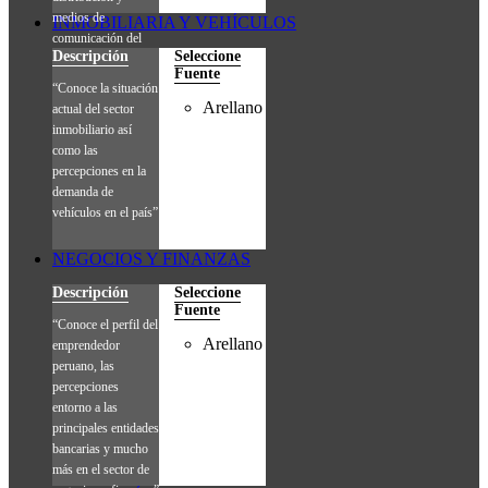
medios de
INMOBILIARIA Y VEHÍCULOS
comunicación del
Descripción
Seleccione
consumidor final.”
Fuente
“Conoce la situación
Arellano
actual del sector
inmobiliario así
como las
percepciones en la
demanda de
vehículos en el país”
NEGOCIOS Y FINANZAS
Descripción
Seleccione
Fuente
“Conoce el perfil del
Arellano
emprendedor
peruano, las
percepciones
entorno a las
principales entidades
bancarias y mucho
más en el sector de