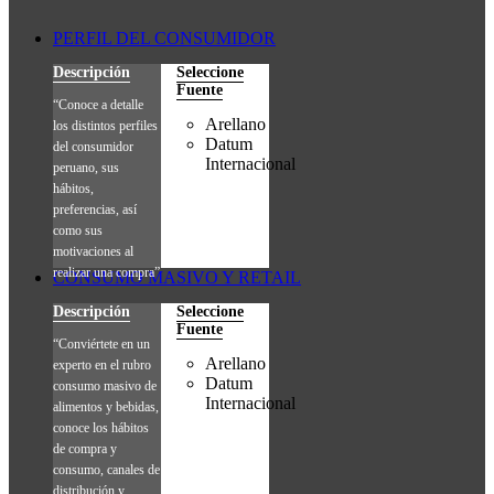
PERFIL DEL CONSUMIDOR
Descripción
Seleccione
Fuente
“Conoce a detalle
Arellano
los distintos perfiles
Datum
del consumidor
Internacional
peruano, sus
hábitos,
preferencias, así
como sus
motivaciones al
realizar una compra”
CONSUMO MASIVO Y RETAIL
Descripción
Seleccione
Fuente
“Conviértete en un
Arellano
experto en el rubro
Datum
consumo masivo de
Internacional
alimentos y bebidas,
conoce los hábitos
de compra y
consumo, canales de
distribución y