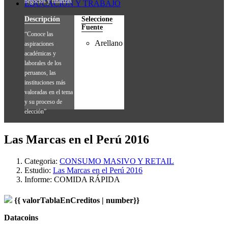
negocios y finanzas”
EDUCACIÓN Y TRABAJO
Descripción
Seleccione
Fuente
“Conoce las
Arellano
aspiraciones
académicas y
laborales de los
peruanos, las
instituciones más
valoradas en el tema
y su proceso de
elección”
Las Marcas en el Perú 2016
Categoria:
CONSUMO MASIVO Y RETAIL
Estudio:
Las Marcas en el Perú 2016
Informe:
COMIDA RÁPIDA
{{ valorTablaEnCreditos | number}}
Datacoins