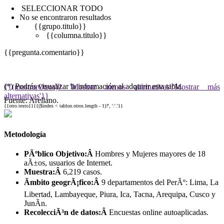
SELECCIONAR TODO
No se encontraron resultados
{{grupo.titulo}}
{{columna.titulo}}
{{pregunta.comentario}}
(*) Podrás visualizar la información al adquirir esta tabla.
{{(mostrarOtros)? 'Mostrar menos alternativas':'Mostrar más
alternativas'}}
Fuente: Arellano.
{{otro.texto}}{{($index < tablon.otros.length - 1)?', ':'.'}}
Metodología
PÃºblico Objetivo:Â
Hombres y Mujeres mayores de 18
aÃ±os, usuarios de Internet.
Muestra:Â
6,219 casos.
Ãmbito geogrÃ¡fico:Â
9 departamentos del PerÃº: Lima, La
Libertad, Lambayeque, Piura, Ica, Tacna, Arequipa, Cusco y
JunÃ­n.
RecolecciÃ³n de datos:Â
Encuestas online autoaplicadas.