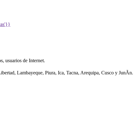
vas'}}
 usuarios de Internet.
ibertad, Lambayeque, Piura, Ica, Tacna, Arequipa, Cusco y JunÃ­n.