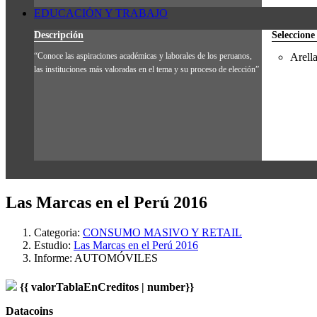
EDUCACIÓN Y TRABAJO
Descripción
Seleccione
“Conoce las aspiraciones académicas y laborales de los peruanos,
Arell
las instituciones más valoradas en el tema y su proceso de elección”
Las Marcas en el Perú 2016
Categoria:
CONSUMO MASIVO Y RETAIL
Estudio:
Las Marcas en el Perú 2016
Informe:
AUTOMÓVILES
{{ valorTablaEnCreditos | number}}
Datacoins