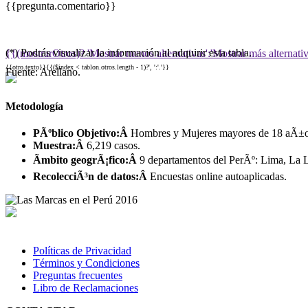
{{pregunta.comentario}}
(*) Podrás visualizar la información al adquirir esta tabla.
{{(mostrarOtros)? 'Mostrar menos alternativas':'Mostrar más alternati
{{otro.texto}}{{($index < tablon.otros.length - 1)?', ':'.'}}
Fuente: Arellano.
Metodología
PÃºblico Objetivo:Â
Hombres y Mujeres mayores de 18 aÃ±os,
Muestra:Â
6,219 casos.
Ãmbito geogrÃ¡fico:Â
9 departamentos del PerÃº: Lima, La L
RecolecciÃ³n de datos:Â
Encuestas online autoaplicadas.
Políticas de Privacidad
Términos y Condiciones
Preguntas frecuentes
Libro de Reclamaciones