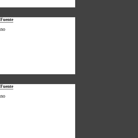
 Fuente
ano
 Fuente
ano