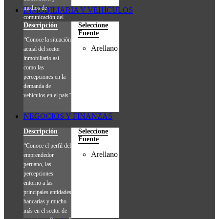
medios de
INMOBILIARIA Y VEHÍCULOS
comunicación del
Descripción
Seleccione
consumidor final.”
Fuente
“Conoce la situación
Arellano
actual del sector
inmobiliario así
como las
percepciones en la
demanda de
vehículos en el país”
NEGOCIOS Y FINANZAS
Descripción
Seleccione
Fuente
“Conoce el perfil del
Arellano
emprendedor
peruano, las
percepciones
entorno a las
principales entidades
bancarias y mucho
más en el sector de