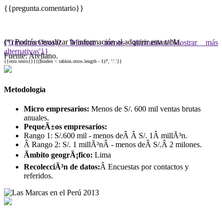
{{pregunta.comentario}}
(*) Podrás visualizar la información al adquirir esta tabla.
{{(mostrarOtros)? 'Mostrar menos alternativas':'Mostrar más
alternativas'}}
Fuente: Arellano.
{{otro.texto}}{{($index < tablon.otros.length - 1)?', ':'.'}}
Metodología
Micro empresarios:
Menos de S/. 600 mil ventas brutas
anuales.
PequeÃ±os empresarios:
Rango 1: S/.600 mil - menos deÂ Â S/. 1Â millÃ³n.
Â Rango 2: S/. 1 millÃ³nÂ - menos deÂ S/.Â 2 milones.
Ãmbito geogrÃ¡fico:
Lima
RecolecciÃ³n de datos:
Â Encuestas por contactos y
referidos.