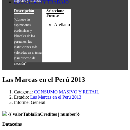
negocios y finanzas”
EDUCACIÓN Y TRABAJO
Descripción
Seleccione
Fuente
“Conoce las
Arellano
aspiraciones
académicas y
laborales de los
peruanos, las
instituciones más
valoradas en el tema
y su proceso de
elección”
Las Marcas en el Perú 2013
Categoria:
CONSUMO MASIVO Y RETAIL
Estudio:
Las Marcas en el Perú 2013
Informe:
General
{{ valorTablaEnCreditos | number}}
Datacoins