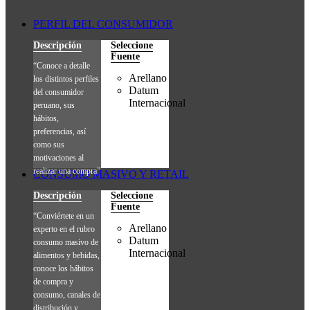
PERFIL DEL CONSUMIDOR
Descripción
Seleccione
Fuente
“Conoce a detalle
Arellano
los distintos perfiles
Datum
del consumidor
Internacional
peruano, sus
hábitos,
preferencias, así
como sus
motivaciones al
realizar una compra”
CONSUMO MASIVO Y RETAIL
Descripción
Seleccione
Fuente
“Conviértete en un
Arellano
experto en el rubro
Datum
consumo masivo de
Internacional
alimentos y bebidas,
conoce los hábitos
de compra y
consumo, canales de
distribución y