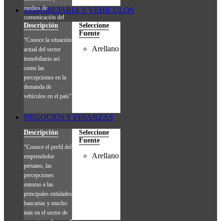
medios de
INMOBILIARIA Y VEHÍCULOS
comunicación del
Descripción
Seleccione
consumidor final.”
Fuente
“Conoce la situación
Arellano
actual del sector
inmobiliario así
como las
percepciones en la
demanda de
vehículos en el país”
NEGOCIOS Y FINANZAS
Descripción
Seleccione
Fuente
“Conoce el perfil del
Arellano
emprendedor
peruano, las
percepciones
entorno a las
principales entidades
bancarias y mucho
más en el sector de