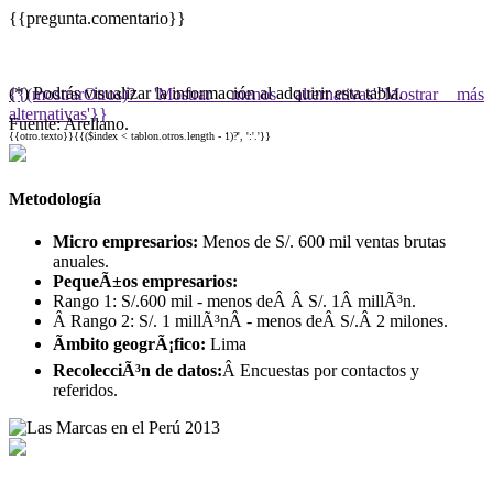
{{pregunta.comentario}}
(*) Podrás visualizar la información al adquirir esta tabla.
{{(mostrarOtros)? 'Mostrar menos alternativas':'Mostrar más
alternativas'}}
Fuente: Arellano.
{{otro.texto}}{{($index < tablon.otros.length - 1)?', ':'.'}}
Metodología
Micro empresarios:
Menos de S/. 600 mil ventas brutas
anuales.
PequeÃ±os empresarios:
Rango 1: S/.600 mil - menos deÂ Â S/. 1Â millÃ³n.
Â Rango 2: S/. 1 millÃ³nÂ - menos deÂ S/.Â 2 milones.
Ãmbito geogrÃ¡fico:
Lima
RecolecciÃ³n de datos:
Â Encuestas por contactos y
referidos.