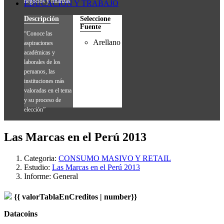
negocios y finanzas”
EDUCACIÓN Y TRABAJO
Descripción
Seleccione
Fuente
“Conoce las
Arellano
aspiraciones
académicas y
laborales de los
peruanos, las
instituciones más
valoradas en el tema
y su proceso de
elección”
Las Marcas en el Perú 2013
Categoria:
CONSUMO MASIVO Y RETAIL
Estudio:
Las Marcas en el Perú 2013
Informe:
General
{{ valorTablaEnCreditos | number}}
Datacoins