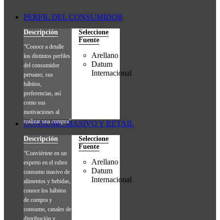
PERFIL DEL CONSUMIDOR
Descripción
Seleccione
Fuente
“Conoce a detalle
Arellano
los distintos perfiles
Datum
del consumidor
Internacional
peruano, sus
hábitos,
preferencias, así
como sus
motivaciones al
realizar una compra”
CONSUMO MASIVO Y RETAIL
Descripción
Seleccione
Fuente
“Conviértete en un
Arellano
experto en el rubro
Datum
consumo masivo de
Internacional
alimentos y bebidas,
conoce los hábitos
de compra y
consumo, canales de
distribución y