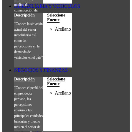
medios de
INMOBILIARIA Y VEHÍCULOS
comunicación del
Descripción
Seleccione
consumidor final.”
Fuente
“Conoce la situación
Arellano
actual del sector
inmobiliario así
como las
percepciones en la
demanda de
vehículos en el país”
NEGOCIOS Y FINANZAS
Descripción
Seleccione
Fuente
“Conoce el perfil del
Arellano
emprendedor
peruano, las
percepciones
entorno a las
principales entidades
bancarias y mucho
más en el sector de