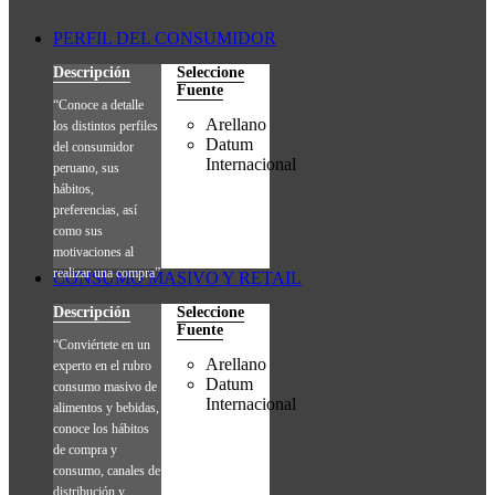
PERFIL DEL CONSUMIDOR
Descripción
Seleccione
Fuente
“Conoce a detalle
Arellano
los distintos perfiles
Datum
del consumidor
Internacional
peruano, sus
hábitos,
preferencias, así
como sus
motivaciones al
realizar una compra”
CONSUMO MASIVO Y RETAIL
Descripción
Seleccione
Fuente
“Conviértete en un
Arellano
experto en el rubro
Datum
consumo masivo de
Internacional
alimentos y bebidas,
conoce los hábitos
de compra y
consumo, canales de
distribución y