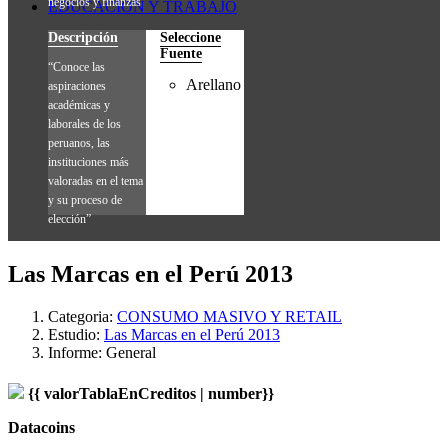
negocios y finanzas”
EDUCACIÓN Y TRABAJO
Descripción
Seleccione
Fuente
“Conoce las
Arellano
aspiraciones
académicas y
laborales de los
peruanos, las
instituciones más
valoradas en el tema
y su proceso de
elección”
Las Marcas en el Perú 2013
Categoria:
CONSUMO MASIVO Y RETAIL
Estudio:
Las Marcas en el Perú 2013
Informe:
General
{{ valorTablaEnCreditos | number}}
Datacoins