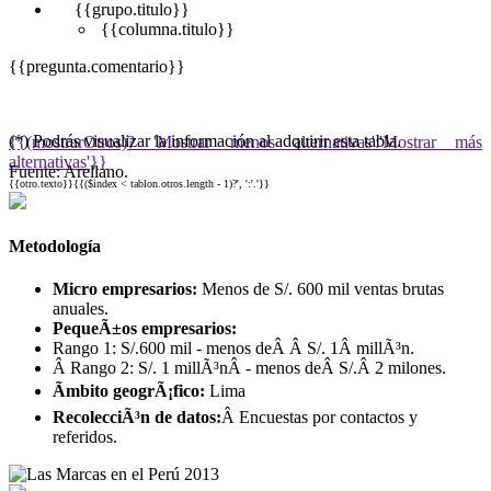
{{grupo.titulo}}
{{columna.titulo}}
{{pregunta.comentario}}
(*) Podrás visualizar la información al adquirir esta tabla.
{{(mostrarOtros)? 'Mostrar menos alternativas':'Mostrar más
alternativas'}}
Fuente: Arellano.
{{otro.texto}}{{($index < tablon.otros.length - 1)?', ':'.'}}
Metodología
Micro empresarios:
Menos de S/. 600 mil ventas brutas
anuales.
PequeÃ±os empresarios:
Rango 1: S/.600 mil - menos deÂ Â S/. 1Â millÃ³n.
Â Rango 2: S/. 1 millÃ³nÂ - menos deÂ S/.Â 2 milones.
Ãmbito geogrÃ¡fico:
Lima
RecolecciÃ³n de datos:
Â Encuestas por contactos y
referidos.